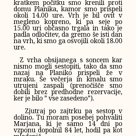
kratkem počitku smo krenili proti
domu Planika, kamor smo prispeli
okoli 14.00 ure. Vrh je bil ovit v
megleno kopreno, ki pa seje po
15.00 uri občasno trgala in tako je
padla odločitev, da gremo še isti dan
na vrh, ki smo ga osvojili okoli 18.00
ure.
Z vrha obsijanega s soncem kar
nismo mogli sestopiti, tako da smo
nazaj na Planiko prispeli že v
mraku. Še večerja in kmalu smo
utrujeni zaspali (prenočišče smo
dobili brez predhodne rezervacije,
ker je bilo ” vse zasedeno”).
Zjutraj po zajtrku pa sestop v
dolino. Tu moram posebej pohvaliti
Marjana, ki je samo 14 dni po
vzponu dopolnil 84 let, hodil pa kot