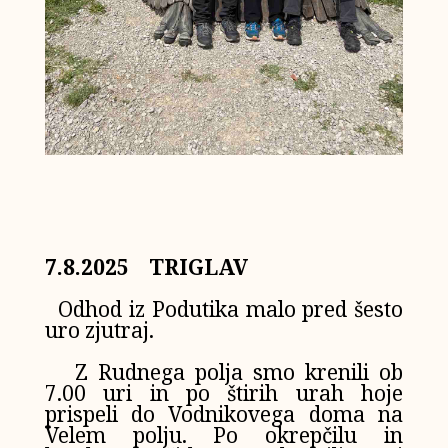
7.8.2025 TRIGLAV
Odhod iz Podutika malo pred šesto
uro zjutraj.
Z Rudnega polja smo krenili ob
7.00 uri in po štirih urah hoje
prispeli do Vodnikovega doma na
Velem polju. Po okrepčilu in