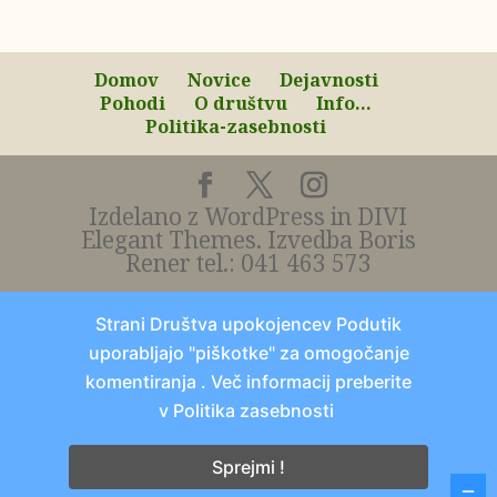
Domov
Novice
Dejavnosti
Pohodi
O društvu
Info…
Politika-zasebnosti
Izdelano z WordPress in DIVI
Elegant Themes. Izvedba Boris
Rener tel.: 041 463 573
Strani Društva upokojencev Podutik
uporabljajo "piškotke" za omogočanje
komentiranja . Več informacij preberite
v
Politika zasebnosti
Sprejmi !